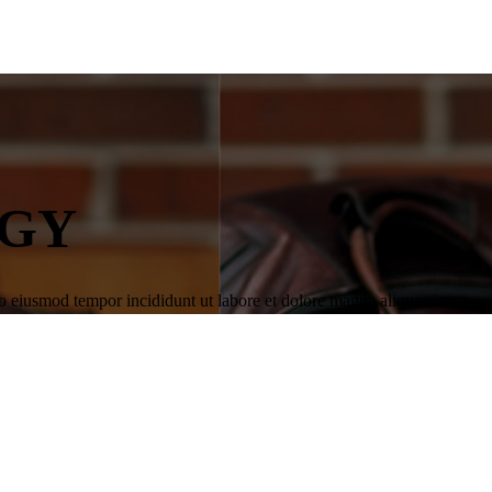
EGY
 do eiusmod tempor incididunt ut labore et dolore magna aliqua …