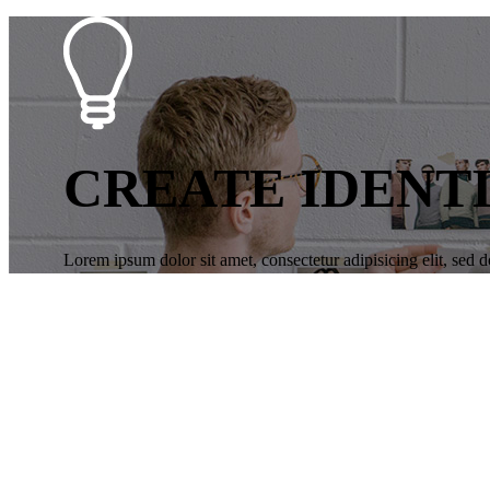
CREATE IDENT
Lorem ipsum dolor sit amet, consectetur adipisicing elit, sed