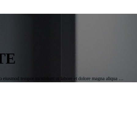
TE
 do eiusmod tempor incididunt ut labore et dolore magna aliqua …