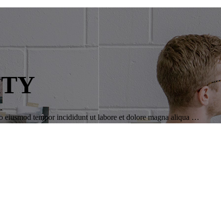
ITY
 do eiusmod tempor incididunt ut labore et dolore magna aliqua …