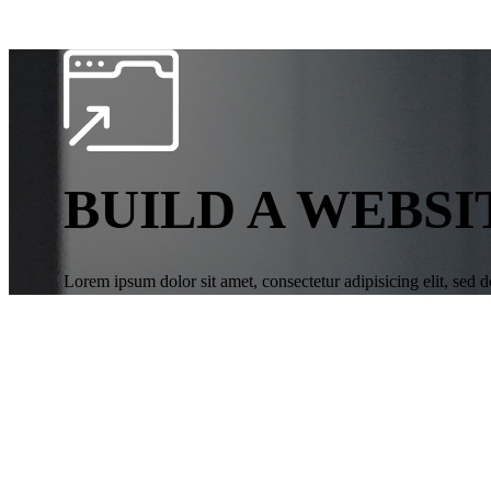
BUILD A WEBSI
Lorem ipsum dolor sit amet, consectetur adipisicing elit, sed