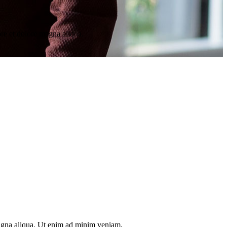
ore et dolore magna aliqua.
magna aliqua. Ut enim ad minim veniam,